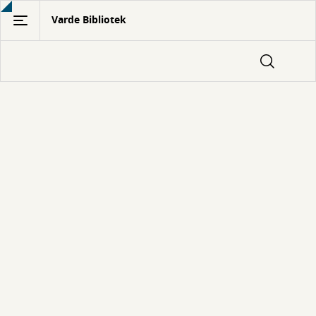
Gå
Varde Bibliotek
til
hovedindhold