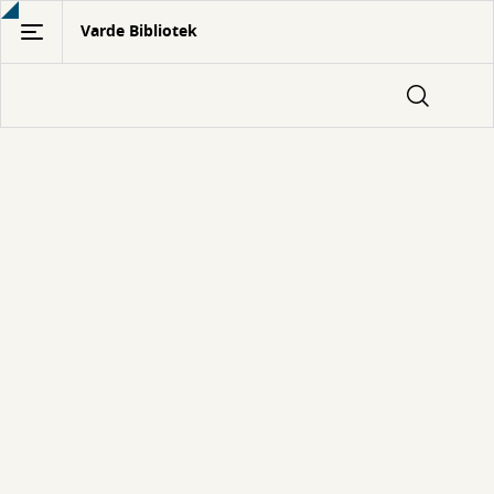
Gå
Varde Bibliotek
til
hovedindhold