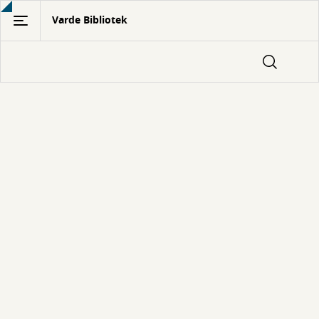
Gå
Varde Bibliotek
til
hovedindhold