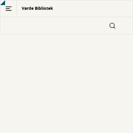
Gå
Varde Bibliotek
til
hovedindhold