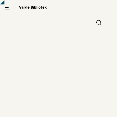
Gå
Varde Bibliotek
til
hovedindhold