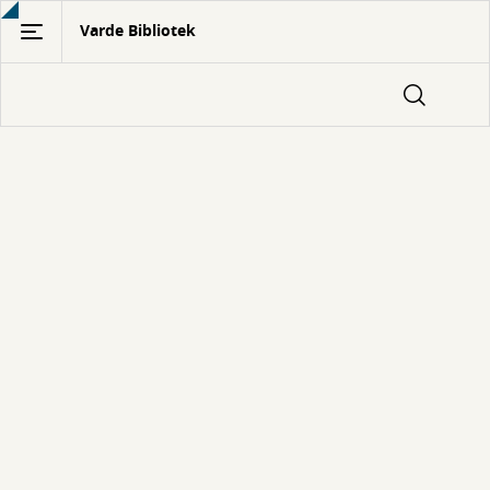
Gå
Varde Bibliotek
til
hovedindhold