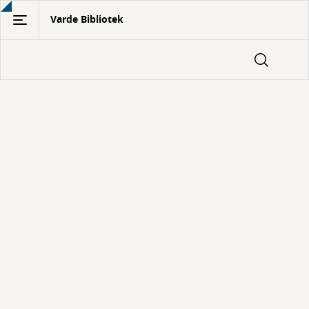
Gå
Varde Bibliotek
til
hovedindhold