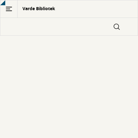
Gå
Varde Bibliotek
til
hovedindhold