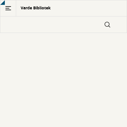
Gå
Varde Bibliotek
til
hovedindhold