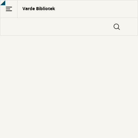
Gå
Varde Bibliotek
til
hovedindhold