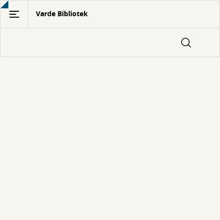
Gå
Varde Bibliotek
til
hovedindhold