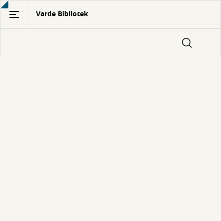
Gå
Varde Bibliotek
til
hovedindhold