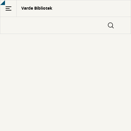
Gå
Varde Bibliotek
til
hovedindhold