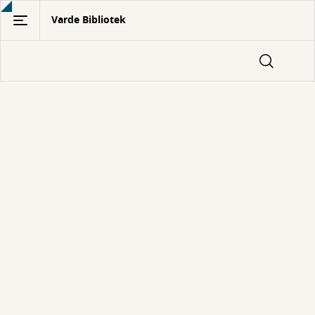
Gå
Varde Bibliotek
til
hovedindhold