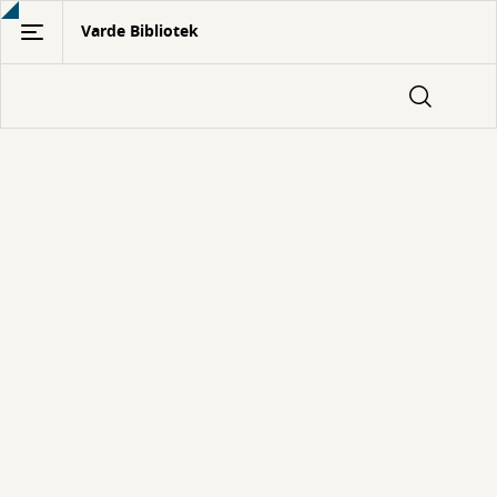
Gå
Varde Bibliotek
til
hovedindhold