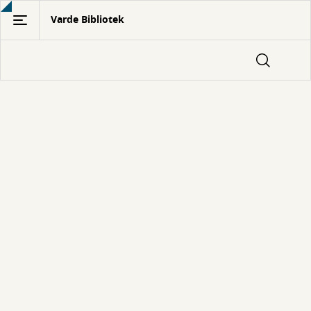
Gå
Varde Bibliotek
til
hovedindhold