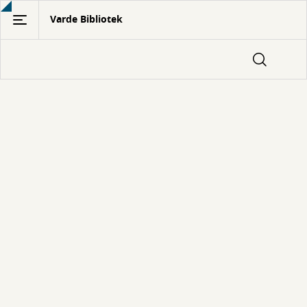
Gå
Varde Bibliotek
til
hovedindhold