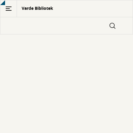
Gå
Varde Bibliotek
til
hovedindhold