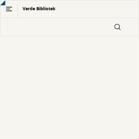
Gå
Varde Bibliotek
til
hovedindhold