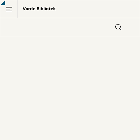
Gå
Varde Bibliotek
til
hovedindhold