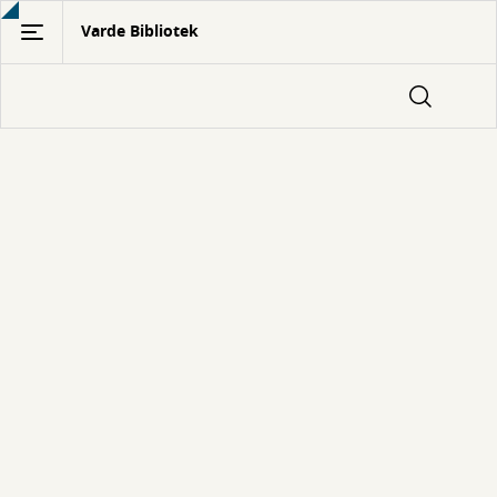
Gå
Varde Bibliotek
til
hovedindhold