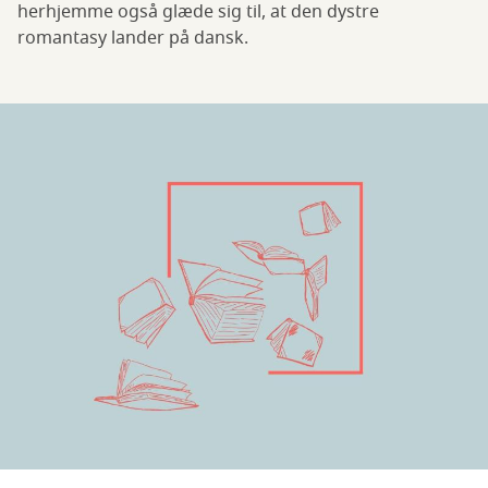
herhjemme også glæde sig til, at den dystre
romantasy lander på dansk.