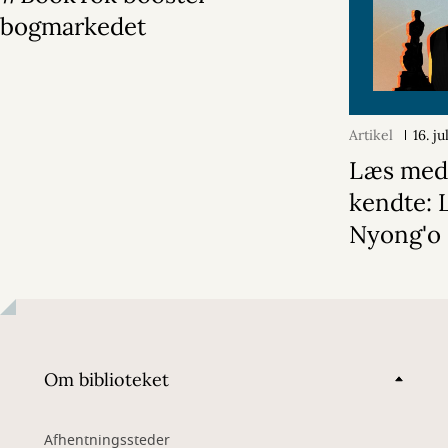
bogmarkedet
Artikel
16. j
Læs med
kendte: 
Nyong'o
Om biblioteket
Afhentningssteder