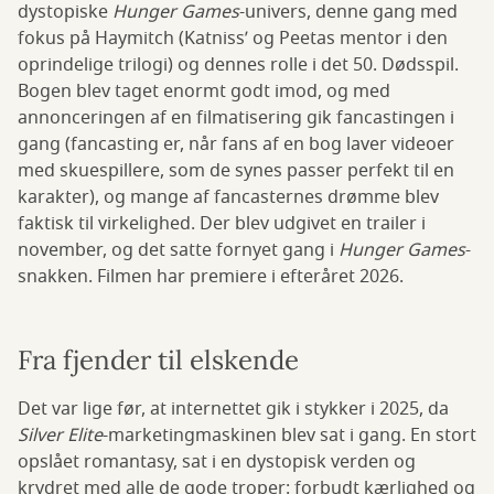
dystopiske
Hunger Games
-univers, denne gang med
fokus på Haymitch (Katniss’ og Peetas mentor i den
oprindelige trilogi) og dennes rolle i det 50. Dødsspil.
Bogen blev taget enormt godt imod, og med
annonceringen af en filmatisering gik fancastingen i
gang (fancasting er, når fans af en bog laver videoer
med skuespillere, som de synes passer perfekt til en
karakter), og mange af fancasternes drømme blev
faktisk til virkelighed. Der blev udgivet en trailer i
november, og det satte fornyet gang i
Hunger Games
-
snakken. Filmen har premiere i efteråret 2026.
Fra fjender til elskende
Det var lige før, at internettet gik i stykker i 2025, da
Silver Elite
-marketingmaskinen blev sat i gang. En stort
opslået romantasy, sat i en dystopisk verden og
krydret med alle de gode troper: forbudt kærlighed og