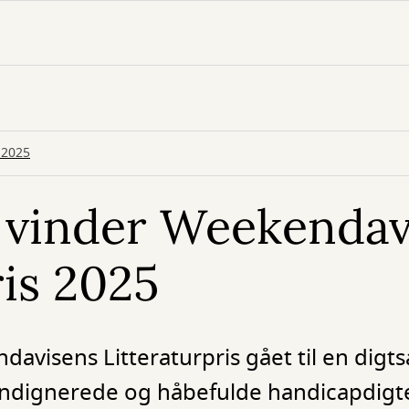
 2025
 vinder Weekendav
ris 2025
davisens Litteraturpris gået til en dig
 indignerede og håbefulde handicapdigt