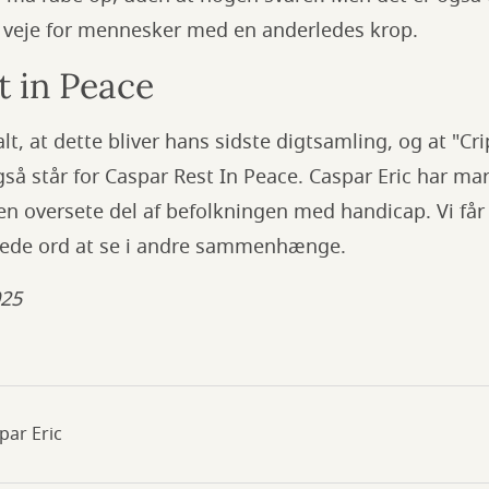
g veje for mennesker med en anderledes krop.
t in Peace
lt, at dette bliver hans sidste digtsamling, og at "Cri
også står for Caspar Rest In Peace. Caspar Eric har ma
 den oversete del af befolkningen med handicap. Vi få
rede ord at se i andre sammenhænge.
025
ar Eric