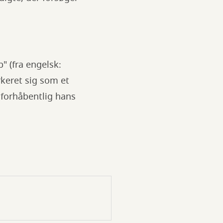
p" (fra engelsk:
rkeret sig som et
r forhåbentlig hans