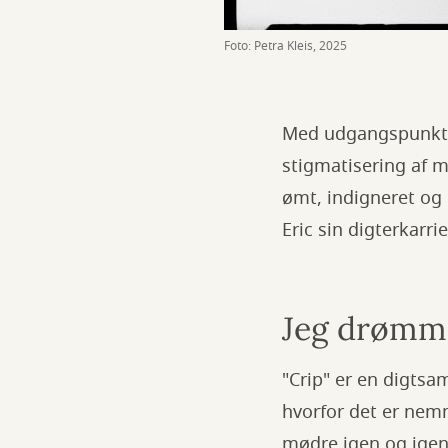
Foto: Petra Kleis, 2025
Med udgangspunkt i 
stigmatisering af m
ømt, indigneret og
Eric sin digterkarrie
Jeg drømmer
"Crip" er en digts
hvorfor det er nem
mødre igen og igen