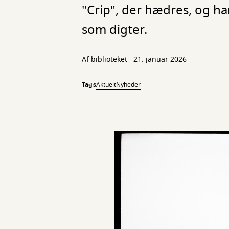
"Crip", der hædres, og h
som digter.
Af biblioteket
21. januar 2026
Tags
Aktuelt
Nyheder