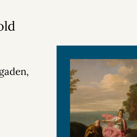
old
gaden,