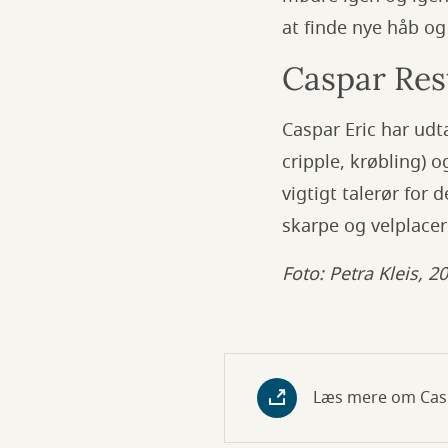
at finde nye håb o
Caspar Res
Caspar Eric har udta
cripple, krøbling) 
vigtigt talerør for
skarpe og velplace
Foto: Petra Kleis, 2
Læs mere om Casp