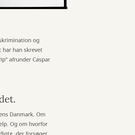
iskrimination og
t har han skrevet
ip" afrunder Caspar
det.
dagens Danmark. Om
ælp. Og om hvorfor
igte, der forsøger