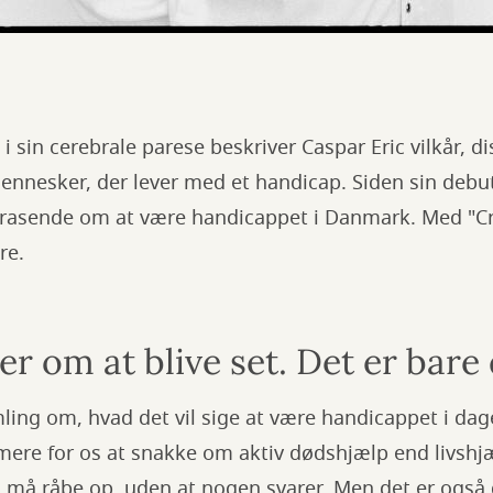
sin cerebrale parese beskriver Caspar Eric vilkår, d
ennesker, der lever med et handicap. Siden sin debu
 rasende om at være handicappet i Danmark. Med "Cr
re.
 om at blive set. Det er bare 
amling om, hvad det vil sige at være handicappet i 
mere for os at snakke om aktiv dødshjælp end livshj
 må råbe op, uden at nogen svarer. Men det er også d