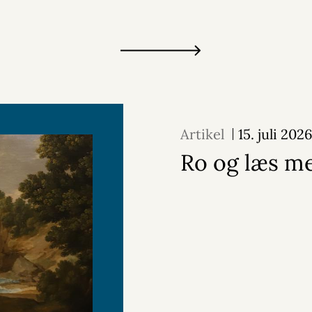
Artikel
15. juli 202
Ro og læs m