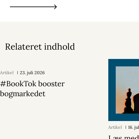
Relateret indhold
Artikel
23. juli 2026
#BookTok booster
bogmarkedet
Artikel
16. j
Læs med