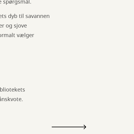
ge spørgsmål.
vets dyb til savannen
er og sjove
normalt vælger
bliotekets
lånskvote.