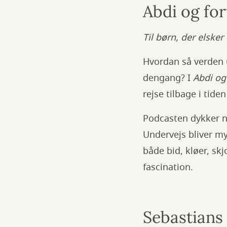
Abdi og fo
Til børn, der elske
Hvordan så verden 
dengang? I
Abdi og
rejse tilbage i tide
Podcasten dykker n
Undervejs bliver my
både bid, kløer, skj
fascination.
Sebastians 