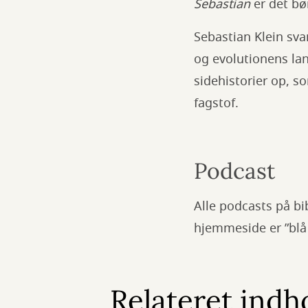
Sebastian
er det bø
Sebastian Klein svar
og evolutionens lan
sidehistorier op, s
fagstof.
Podcast
Alle podcasts på b
hjemmeside er ”blå t
Relateret indh