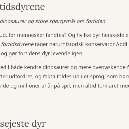
rtidsdyrene
r dinosaurer og store spørgsmål om fortiden.
ud, før mennesker fandtes? Og hvilke dyr herskede e
 fortidsdyrene
tager naturhistorisk konservator Abd
n og gør fortidens dyr levende igen.
ed i både kendte dinosaurer og mere overraskende fo
ter udfordret, og fakta foldes ud i et sprog, som børn
olde og millioner af år på spil, men altid forklaret m
sejeste dyr