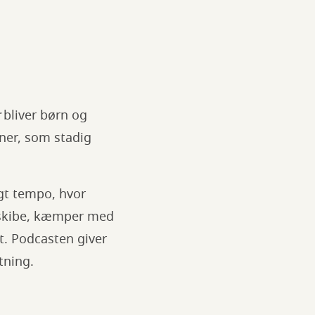
bliver børn og
ener, som stadig
igt tempo, hvor
 skibe, kæmper med
. Podcasten giver
tning.