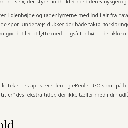
rnene selv, der styrer indholdet med deres nysgerri
er i øjenhøjde og tager lytterne med ind i alt fra ha
ge spor. Undervejs dukker der både fakta, forklaring
om gør det let at lytte med - også for børn, der ikke 
ibliotekernes apps eReolen og eReolen GO samt på bi
itler” dvs. ekstra titler, der ikke tæller med i din ud
old