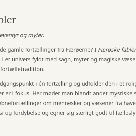
bler
 eventyr og myter.
de gamle fortællinger fra Færøerne? I
Færøske fabler
d i et univers fyldt med sagn, myter og magiske væs
fortælletradition.
udgangspunkt i én fortælling og udfolder den i et rol
r er i fokus. Her møder man blandt andet mystiske
æbnefortællinger om mennesker og væsener fra havet
si og fordybelse og egner sig særligt godt til fællesly