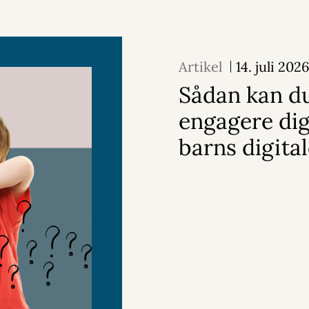
Artikel
14. juli 202
Sådan kan d
engagere dig 
barns digital