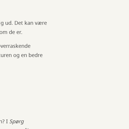
sig ud. Det kan være
 som de er.
 overraskende
aturen og en bedre
n? I
Spørg