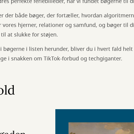
es perfekte feriebilleder, har vi fundet bøgerne til d
er der både bøger, der fortæller, hvordan algoritmern
 vores hjerner, relationer og samfund, og bøger til di
il at slukke for støjen.
 bøgerne i listen herunder, bliver du i hvert fald helt
tage i snakken om TikTok-forbud og techgiganter.
old