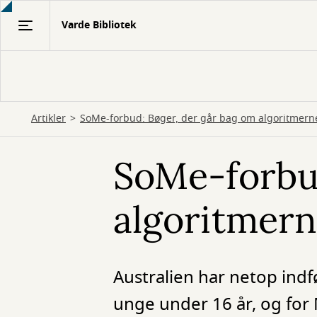
Gå
Varde Bibliotek
til
hovedindhold
Artikler
SoMe-forbud: Bøger, der går bag om algoritmern
SoMe-forbud
algoritmer
Australien har netop indf
unge under 16 år, og for 