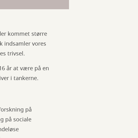
der kommet større
rk indsamler vores
es trivsel.
16 år at være på en
ver i tankerne.
forskning på
g på sociale
endeløse