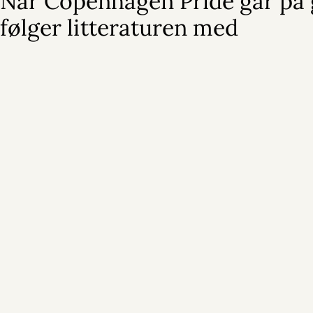
Når Copenhagen Pride går på 
følger litteraturen med