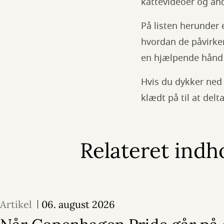
kattevideoer og andr
På listen herunder 
hvordan de påvirker
en hjælpende hånd t
Hvis du dykker ned i
klædt på til at del
Relateret indh
Artikel
06. august 2026