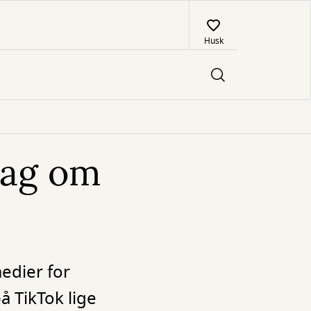
Husk
bag om
edier for
å TikTok lige