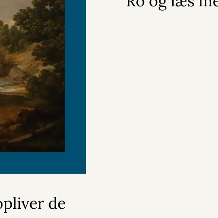
Ro og læs m
pliver de