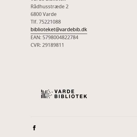
Rådhusstræde 2
6800 Varde
Tlf. 75221088
biblioteket@vardebib.dk
EAN: 5798004822784
CVR: 29189811