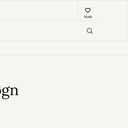
Husk
øgn