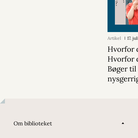
Artikel
17. ju
Hvorfor 
Hvorfor 
Bøger til
nysgerri
Om biblioteket