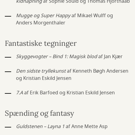
kidnapning
af Sophie Souid og Thomas Hjorthaab
Mugge og Super Happy
af Mikael Wulff og
Anders Morgenthaler
Fantastiske tegninger
Skyggevogter – Bind 1: Magisk blod
af Jan Kjær
Den sidste tryllekunst
af Kenneth Bøgh Andersen
og Kristian Eskild Jensen
7.A
af Erik Barfoed og Kristian Eskild Jensen
Spænding og fantasy
Guldstenen – Layna 1
af Anne Mette Asp