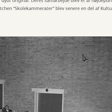
 dybt original. Deres samarbejde blev et af højdepun
etchen “Skolekammerater” blev senere en del af Kult