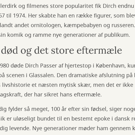
lerdirk og filmenes store popularitet fik Dirch endnu
67 til 1974. Her skabte han en række figurer, som bl
landt andet ornitologen, kæmpebabyen og russeren. 
in komik og ramme nye generationer af publikum.
 død og det store eftermæle
980 døde Dirch Passer af hjertestop i København, k
 på scenen i Glassalen. Den dramatiske afslutning på 
s livshistorie et næsten mytisk skær, men det er ikk
gskraft, der har sikret hans eftermæle.
dig fylder så meget, 100 år efter sin fødsel, siger no
k er uløseligt bundet til en bestemt epoke i dansk re
dig levende. Nye generationer møder ham gennem kl