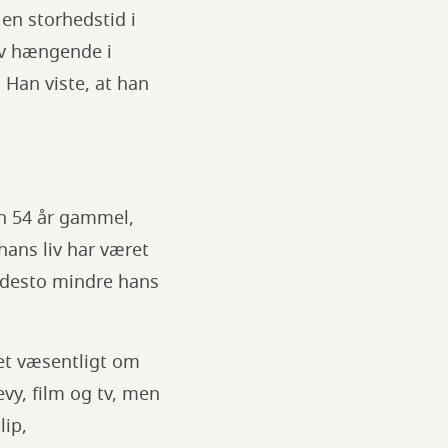
 en storhedstid i
ev hængende i
Han viste, at han
un 54 år gammel,
hans liv har været
e desto mindre hans
get væsentligt om
vy, film og tv, men
ip,