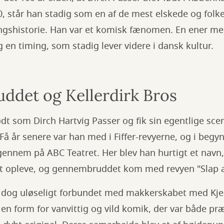
0, står han stadig som en af de mest elskede og folk
gshistorie. Han var et komisk fænomen. En ener med
en timing, som stadig lever videre i dansk kultur.
det og Kellerdirk Bros
ødt som Dirch Hartvig Passer og fik sin egentlige sce
 Få år senere var han med i Fiffer-revyerne, og i begy
igennem på ABC Teatret. Her blev han hurtigt et navn
at opleve, og gennembruddet kom med revyen "Slap af
 dog uløseligt forbundet med makkerskabet med Kje
n form for vanvittig og vild komik, der var både pr