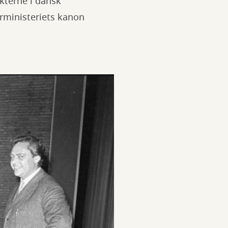
kterne i dansk
urministeriets kanon