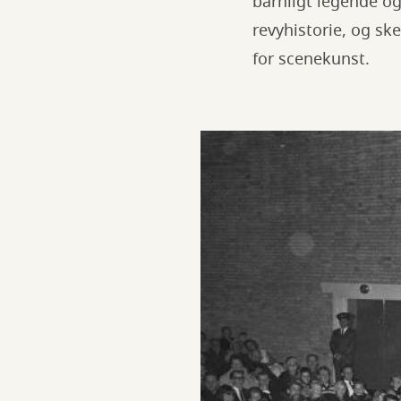
barnligt legende og
revyhistorie, og sk
for scenekunst.