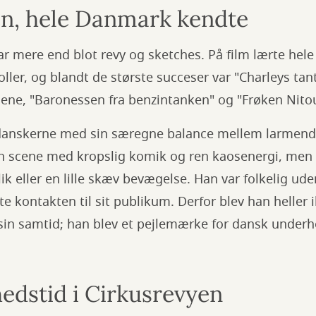
en, hele Danmark kendte
ar mere end blot revy og sketches. På film lærte he
roller, og blandt de største succeser var "Charleys ta
lmene, "Baronessen fra benzintanken" og "Frøken Nit
danskerne med sin særegne balance mellem larmende
en scene med kropslig komik og ren kaosenergi, me
ik eller en lille skæv bevægelse. Han var folkelig ud
e kontakten til sit publikum. Derfor blev han heller 
sin samtid; han blev et pejlemærke for dansk underh
edstid i Cirkusrevyen