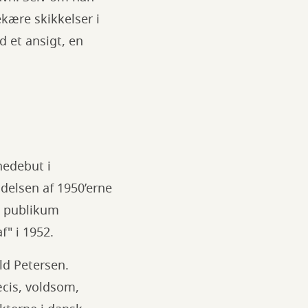
ekære skikkelser i
 et ansigt, en
nedebut i
ndelsen af 1950’erne
, publikum
" i 1952.
ld Petersen.
æcis, voldsom,