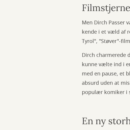
Filmstjern
Men Dirch Passer v
kende i et væld af 
Tyrol", "Støver"-fi
Dirch charmerede 
kunne vælte ind i 
med en pause, et bl
absurd uden at mist
populær komiker i 
En ny storh