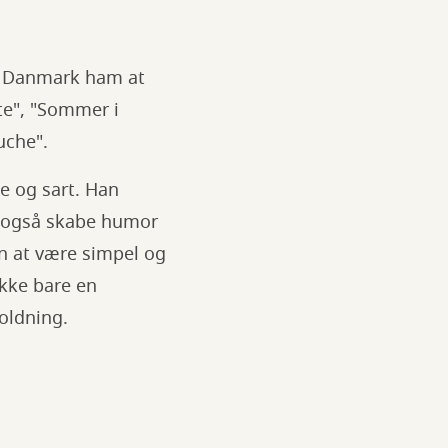
le Danmark ham at
nte", "Sommer i
ouche".
 og sart. Han
n også skabe humor
en at være simpel og
ikke bare en
oldning.