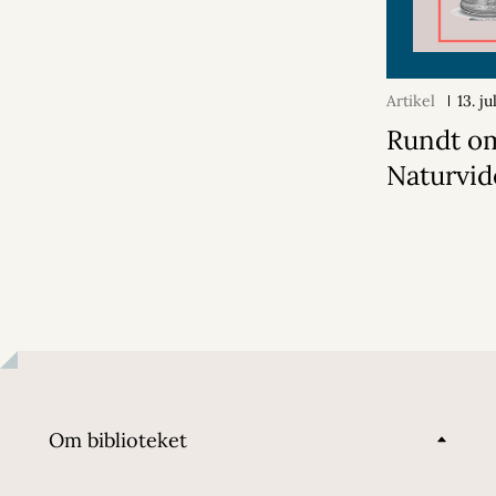
Artikel
13. j
Rundt o
Naturvi
Om biblioteket