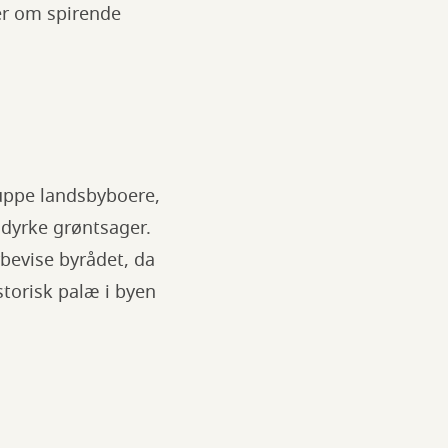
er om spirende
uppe landsbyboere,
 dyrke grøntsager.
rbevise byrådet, da
storisk palæ i byen