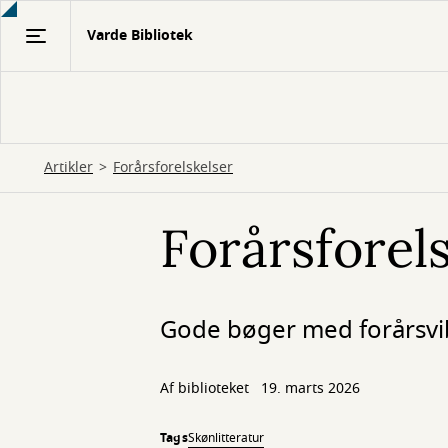
Gå
Varde Bibliotek
til
hovedindhold
Artikler
Forårsforelskelser
Forårsforel
Gode bøger med forårsvi
Af biblioteket
19. marts 2026
Tags
Skønlitteratur