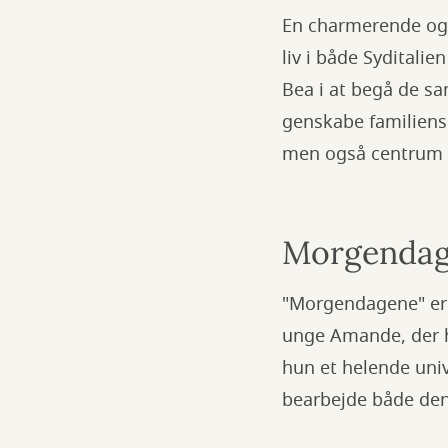
En charmerende og 
liv i både Syditali
Bea i at begå de s
genskabe familiens 
men også centrum 
Morgendage
"Morgendagene" er 
unge Amande, der h
hun et helende univ
bearbejde både den