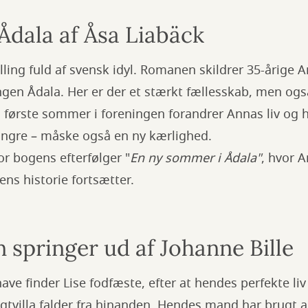
f Ådala af Åsa Liabäck
lling fuld af svensk idyl. Romanen skildrer 35-årige 
ngen Ådala. Her er der et stærkt fællesskab, men også
n første sommer i foreningen forandrer Annas liv og 
ingre – måske også en ny kærlighed.
or bogens efterfølger "
En ny sommer i Ådala"
, hvor 
ens historie fortsætter.
 springer ud af Johanne Bille
have finder Lise fodfæste, efter at hendes perfekte li
gtvilla falder fra hinanden. Hendes mand har brugt a