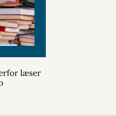
erfor læser
o