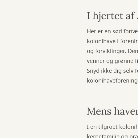
I hjertet a
Her er en sød fortæ
kolonihave i foreni
og forviklinger. De
venner og grønne f
Snyd ikke dig selv f
kolonihaveforening
Mens haven
I en tilgroet koloni
kernefamilie og pra