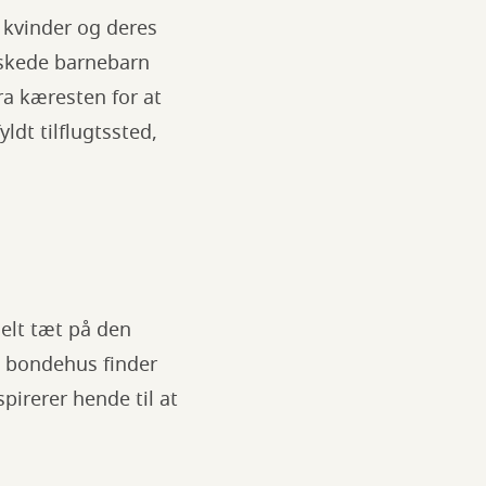
 kvinder og deres
elskede barnebarn
a kæresten for at
ldt tilflugtssted,
elt tæt på den
t bondehus finder
pirerer hende til at