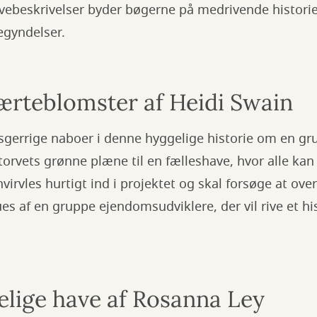
ebeskrivelser byder bøgerne på medrivende histori
egyndelser.
 ærteblomster af Heidi Swain
sgerrige naboer i denne hyggelige historie om en gr
orvets grønne plæne til en fælleshave, hvor alle kan
hvirvles hurtigt ind i projektet og skal forsøge at ove
ues af en gruppe ejendomsudviklere, der vil rive et hi
ige have af Rosanna Ley