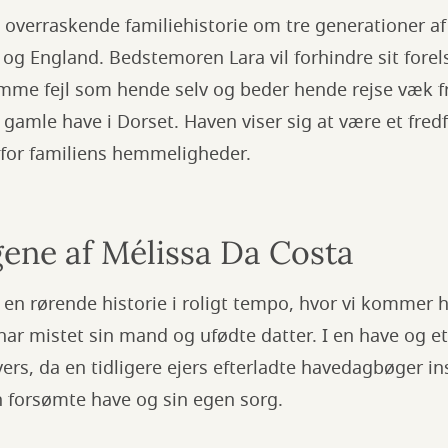
overraskende familiehistorie om tre generationer af
en og England. Bedstemoren Lara vil forhindre sit for
amme fejl som hende selv og beder hende rejse væk fr
gamle have i Dorset. Haven viser sig at være et fredfy
for familiens hemmeligheder.
ne af Mélissa Da Costa
en rørende historie i roligt tempo, hvor vi kommer h
ar mistet sin mand og ufødte datter. I en have og e
ers, da en tidligere ejers efterladte havedagbøger ins
 forsømte have og sin egen sorg.