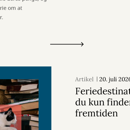
rie om at
r.
Artikel
20. juli 202
Feriedestina
du kun finder
fremtiden