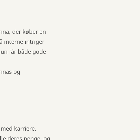
Anna, der køber en
 interne intriger
hun får både gode
Annas og
v med karriere,
lle deres penge, og