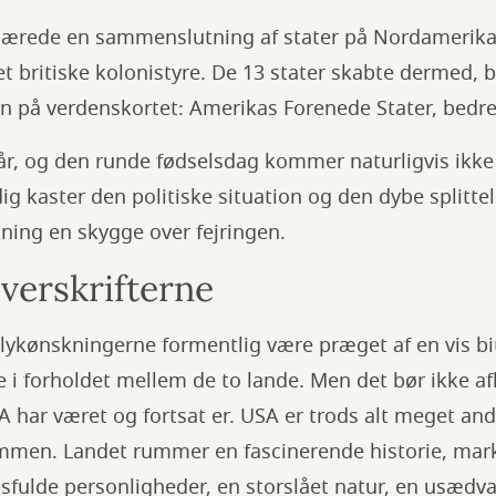
rklærede en sammenslutning af stater på Nordamerika
 britiske kolonistyre. De 13 stater skabte dermed, b
ion på verdenskortet: Amerikas Forenede Stater, bed
år, og den runde fødselsdag kommer naturligvis ikke 
 kaster den politiske situation og den dybe splittel
ning en skygge over fejringen.
verskrifterne
 lykønskningerne formentlig være præget af en vis b
se i forholdet mellem de to lande. Men det bør ikke af
A har været og fortsat er. USA er trods alt meget and
ømmen. Landet rummer en fascinerende historie, mar
sfulde personligheder, en storslået natur, en usædv