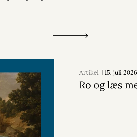
Artikel
15. juli 202
Ro og læs m