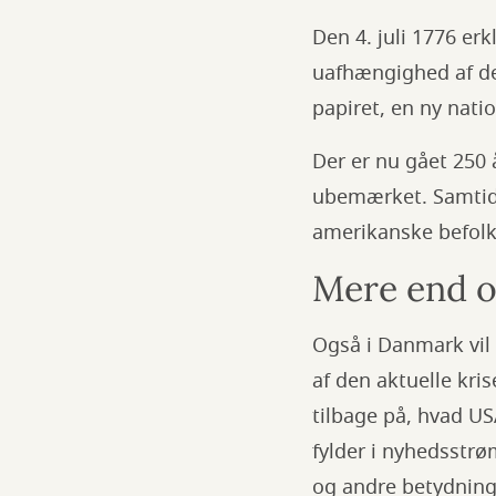
Den 4. juli 1776 e
uafhængighed af det
papiret, en ny nat
Der er nu gået 250 
ubemærket. Samtidig
amerikanske befolk
Mere end o
Også i Danmark vil
af den aktuelle kri
tilbage på, hvad US
fylder i nyhedsstr
og andre betydning