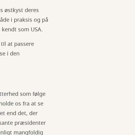
s østkyst deres
åde i praksis og på
re kendt som USA.
til at passere
se i den
itterhed som følge
holde os fra at se
et end det, der
kante præsidenter
anligt mangfoldig