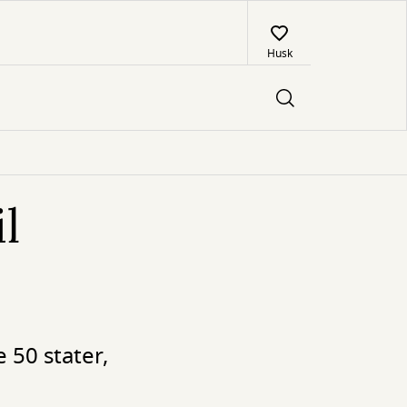
Husk
l
 50 stater,