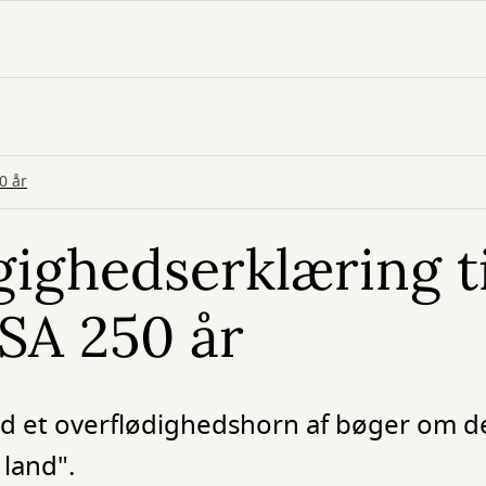
0 år
ighedserklæring ti
SA 250 år
ed et overflødighedshorn af bøger om de
 land".