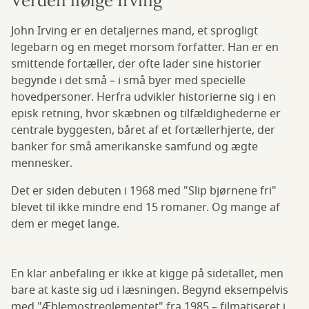
Verden ifølge Irving
John Irving er en detaljernes mand, et sprogligt
legebarn og en meget morsom forfatter. Han er en
smittende fortæller, der ofte lader sine historier
begynde i det små – i små byer med specielle
hovedpersoner. Herfra udvikler historierne sig i en
episk retning, hvor skæbnen og tilfældighederne er
centrale byggesten, båret af et fortællerhjerte, der
banker for små amerikanske samfund og ægte
mennesker.
Det er siden debuten i 1968 med "Slip bjørnene fri"
blevet til ikke mindre end 15 romaner. Og mange af
dem er meget lange.
En klar anbefaling er ikke at kigge på sidetallet, men
bare at kaste sig ud i læsningen. Begynd eksempelvis
med "Æblemostreglementet" fra 1985 – filmatiseret i