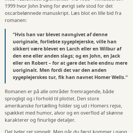
1999 hvor John Irving for øvrigt selv stod for det
oscarbelønnede manuskript. Læs blot en lille bid fra
romanen:
”Hvis han var blevet navngivet af denne
uoriginale, forliebte sygeplejerske, ville han
sikkert være blevet en Larch eller en Wilbur af
den ene eller anden slags; og en John, en Jack
eller en Robert – for at gøre det hele endnu mere
uoriginalt. Men fordi det var den anden
sygeplejerskes tur, fik han navnet Homer Wells.”
Romanen er på alle områder fremragende, både
sprogligt og i forhold til plottet. Den store
amerikanske fortælling folder sig ud i Homers rejse,
spækket med humor, alvor og en overflod af skønne
karakterer og finurlige detaljer.
Det lyder ret simpelt. Men når du først kommer i gang,