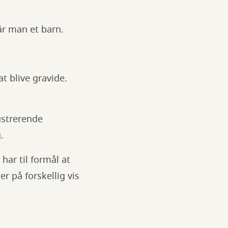
år man et barn.
t blive gravide.
ustrerende
.
har til formål at
r på forskellig vis