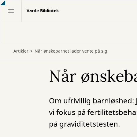
Gå
Varde Bibliotek
til
hovedindhold
Artikler
Når ønskebarnet lader vente på sig
Når ønskeba
Om ufrivillig barnløshed:
vi fokus på fertilitetsbe
på graviditetstesten.