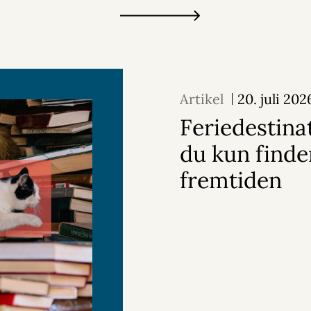
Artikel
20. juli 202
Feriedestina
du kun finder
fremtiden