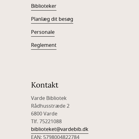
Biblioteker
Planlæg dit besøg
Personale
Reglement
Kontakt
Varde Bibliotek
Rådhusstræde 2
6800 Varde
Tlf. 75221088
biblioteket@vardebib.dk
EAN: 5798004822784