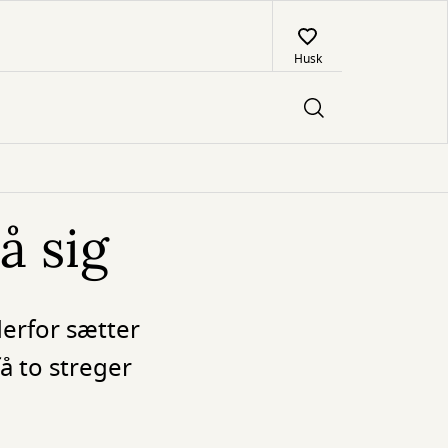
Husk
å sig
derfor sætter
å to streger