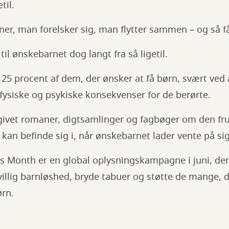
til.
er, man forelsker sig, man flytter sammen – og så f
il ønskebarnet dog langt fra så ligetil.
25 procent af dem, der ønsker at få børn, svært ved a
fysiske og psykiske konsekvenser for de berørte.
dgivet romaner, digtsamlinger og fagbøger om den fr
kan befinde sig i, når ønskebarnet lader vente på sig
ss Month er en global oplysningskampagne i juni, der 
villig barnløshed, bryde tabuer og støtte de mange, de
ørn.