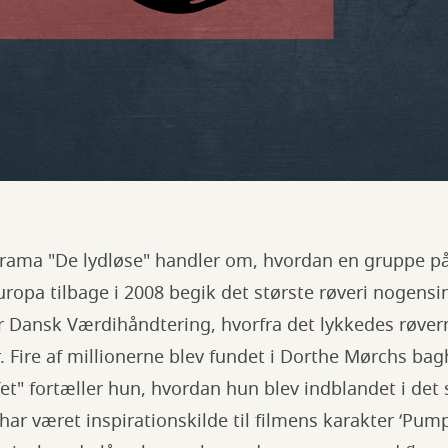
rama "De lydløse" handler om, hvordan en gruppe p
ropa tilbage i 2008 begik det største røveri nogens
r Dansk Værdihåndtering, hvorfra det lykkedes røvern
 Fire af millionerne blev fundet i Dorthe Mørchs bagh
et" fortæller hun, hvordan hun blev indblandet i det
ar været inspirationskilde til filmens karakter ‘Pumpk