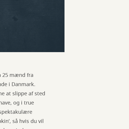
å 25 mænd fra
inde i Danmark.
e at slippe af sted
ave, og i true
 spektakulære
in’, så hvis du vil