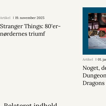
Artikel
19. november 2025
Stranger Things: 80'er-
nørdernes triumf
Artikel
01. j
Noget, d
Dungeon
Dragons
Relateret indhold