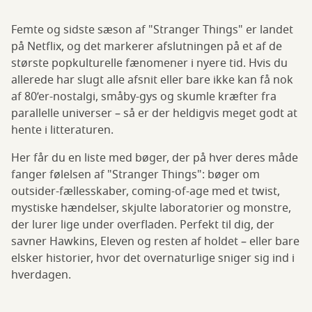
Femte og sidste sæson af "Stranger Things" er landet
på Netflix, og det markerer afslutningen på et af de
største popkulturelle fænomener i nyere tid. Hvis du
allerede har slugt alle afsnit eller bare ikke kan få nok
af 80’er-nostalgi, småby-gys og skumle kræfter fra
parallelle universer – så er der heldigvis meget godt at
hente i litteraturen.
Her får du en liste med bøger, der på hver deres måde
fanger følelsen af "Stranger Things": bøger om
outsider-fællesskaber, coming-of-age med et twist,
mystiske hændelser, skjulte laboratorier og monstre,
der lurer lige under overfladen. Perfekt til dig, der
savner Hawkins, Eleven og resten af holdet – eller bare
elsker historier, hvor det overnaturlige sniger sig ind i
hverdagen.