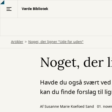
Gå
Varde Bibliotek
til
hovedindhold
Artikler
Noget, der ligner "Ude for uden"
Noget, der 
Havde du også svært ved a
kan du finde forslag til l
Af Susanne Marie Koefoed Sand
01. nov