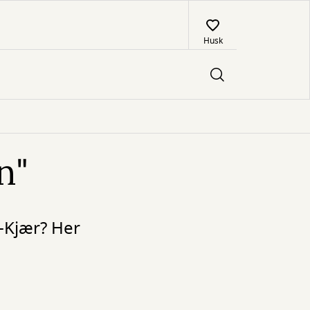
Husk
n"
e-Kjær? Her