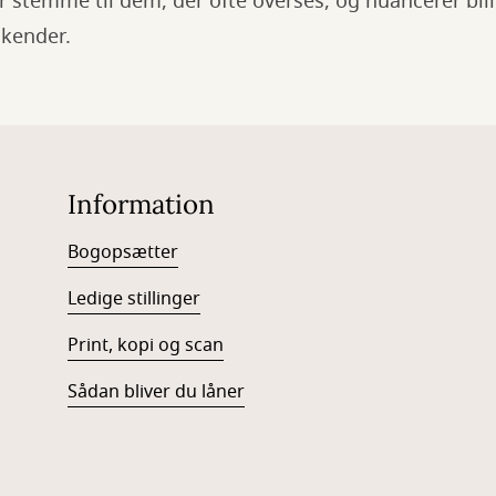
r stemme til dem, der ofte overses, og nuancerer bill
 kender.
Information
Bogopsætter
Ledige stillinger
Print, kopi og scan
Sådan bliver du låner