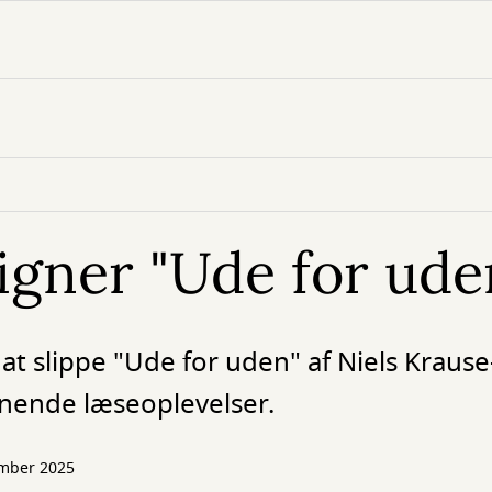
ligner "Ude for ude
t slippe "Ude for uden" af Niels Kraus
ignende læseoplevelser.
ember 2025