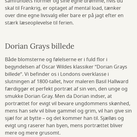
samfundets normer og sine egne drømme, hvis du
skal til Frankrig, er optaget af mental load, tænker
over dine egne livsvalg eller bare er på jagt efter en
stærk læseoplevelse til ferien.
Dorian Grays billede
Både blomsterne og følelserne er i fuld flor i
begyndelsen af Oscar Wildes klassiker ”Dorian Grays
billede”. Vi befinder os i Londons overklasse i
slutningen af 1800-tallet, hvor maleren Basil Hallward
færdiggør et perfekt portræt af sin ven, den unge og
smukke Dorian Gray. Men da Dorian indser, at
portrættet for evigt vil bevare ungdommens skønhed,
mens han selv vil blive gammel og grim, vil han give sin
sjæl for at bytte – og det kommer han til. Sjælløs og
evigt ung raserer han byen, mens portrættet bliver
mere og mere grusomt.