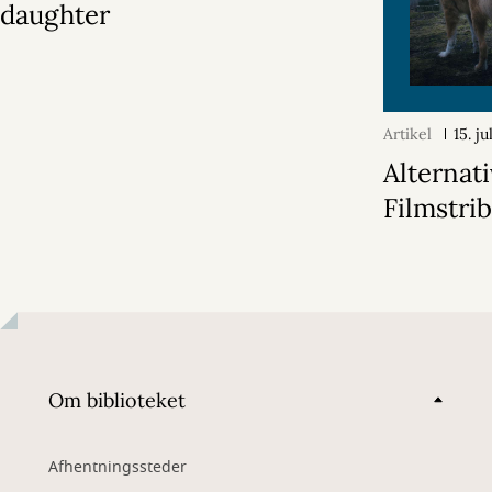
daughter
Artikel
15. j
Alternati
Filmstri
Om biblioteket
Afhentningssteder