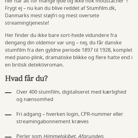
her har alt for mange lyde og ikke nok moustacher”?
Frygt ej – nu kan du blive reddet af Stumfilm.dk,
Danmarks mest støjfri og mest oversete
streamingtjeneste!
Her finder du ikke bare sort-hvide vidundere fra
dengang din oldemor var ung – nej, du får danske
stumfilm fra den gyldne periode 1897 til 1928, komplet
med piano-plink, dramatiske blikke og flere hatte end i
en britisk detektivroman.
Hvad får du?
Over 400 stumfilm, digitaliseret med kærlighed
og nænsomhed
Fri adgang – hverken login, CPR-nummer eller
streamingabonnement kræves
Perler som
Himmelskibet
,
Afgrunden
,