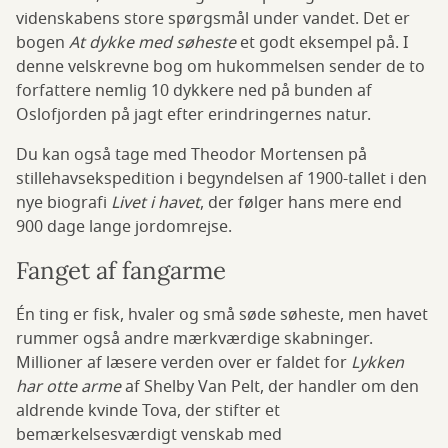
videnskabens store spørgsmål under vandet. Det er
bogen
At dykke med søheste
et godt eksempel på. I
denne velskrevne bog om hukommelsen sender de to
forfattere nemlig 10 dykkere ned på bunden af
Oslofjorden på jagt efter erindringernes natur.
Du kan også tage med Theodor Mortensen på
stillehavsekspedition i begyndelsen af 1900-tallet i den
nye biografi
Livet i havet
, der følger hans mere end
900 dage lange jordomrejse.
Fanget af fangarme
Én ting er fisk, hvaler og små søde søheste, men havet
rummer også andre mærkværdige skabninger.
Millioner af læsere verden over er faldet for
Lykken
har otte arme
af Shelby Van Pelt, der handler om den
aldrende kvinde Tova, der stifter et
bemærkelsesværdigt venskab med