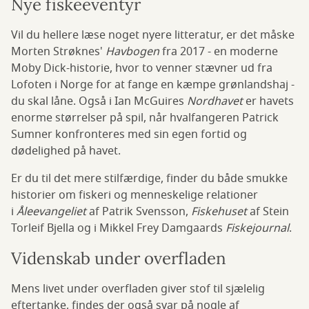
Nye fiskeeventyr
Vil du hellere læse noget nyere litteratur, er det måske
Morten Strøknes'
Havbogen
fra 2017 - en moderne
Moby Dick-historie, hvor to venner stævner ud fra
Lofoten i Norge for at fange en kæmpe grønlandshaj -
du skal låne. Også i Ian McGuires
Nordhavet
er havets
enorme størrelser på spil, når hvalfangeren Patrick
Sumner konfronteres med sin egen fortid og
dødelighed på havet.
Er du til det mere stilfærdige, finder du både smukke
historier om fiskeri og menneskelige relationer
i
Åleevangeliet
af Patrik Svensson,
Fiskehuset
af Stein
Torleif Bjella og i Mikkel Frey Damgaards
Fiskejournal
.
Videnskab under overfladen
Mens livet under overfladen giver stof til sjælelig
eftertanke, findes der også svar på nogle af