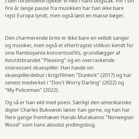
I den forbindelse dykker vi ned i hans bogstak. For i sin
fire år lange pause fra musikken har han ikke bare
rejst Europa tyndt, men også læst en masse bøger.
Den charmerende brite er ikke bare en vellidt sanger
og musiker, men også et eftertragtet stilikon kendt for
sine flamboyante koncertoutfits, grundlægger af
livsstilsbrandet "Pleasing" og en overraskende
interessant skuespiller. Han havde sin
skuespillerdebut i krigsfilmen "Dunkirk" (2017) og har
senest medvirket i "Don't Worry Darling" (2022) og
"My Policeman" (2022).
Og så er han vild med poesi. Særligt den amerikanske
digter Charles Bukowski læser han gerne, og han har
flere gange fremhævet Haruki Murakamis "Norwegian
Wood" som hans absolut yndlingsbog.