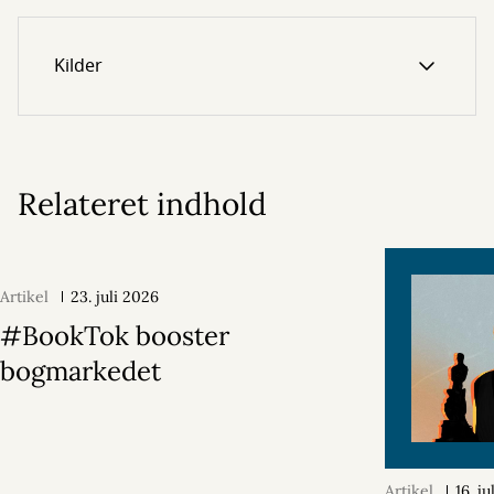
Kilder
Relateret indhold
Artikel
23. juli 2026
#BookTok booster
bogmarkedet
Artikel
16. j