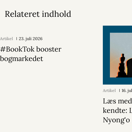
Relateret indhold
Artikel
23. juli 2026
#BookTok booster
bogmarkedet
Artikel
16. j
Læs med
kendte: 
Nyong'o