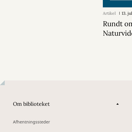
Artikel
13. j
Rundt o
Naturvi
Om biblioteket
Afhentningssteder