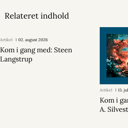
Relateret indhold
Artikel
02. august 2026
Kom i gang med: Steen
Langstrup
Artikel
13. j
Kom i ga
A. Silvest