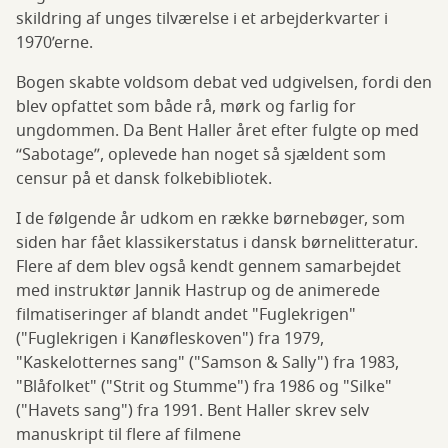
skildring af unges tilværelse i et arbejderkvarter i
1970’erne.
Bogen skabte voldsom debat ved udgivelsen, fordi den
blev opfattet som både rå, mørk og farlig for
ungdommen. Da Bent Haller året efter fulgte op med
“Sabotage”, oplevede han noget så sjældent som
censur på et dansk folkebibliotek.
I de følgende år udkom en række børnebøger, som
siden har fået klassikerstatus i dansk børnelitteratur.
Flere af dem blev også kendt gennem samarbejdet
med instruktør Jannik Hastrup og de animerede
filmatiseringer af blandt andet "Fuglekrigen"
("Fuglekrigen i Kanøfleskoven") fra 1979,
"Kaskelotternes sang" ("Samson & Sally") fra 1983,
"Blåfolket" ("Strit og Stumme") fra 1986 og "Silke"
("Havets sang") fra 1991. Bent Haller skrev selv
manuskript til flere af filmene