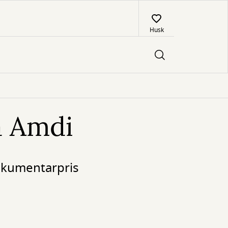
Husk
på Amdi
okumentarpris