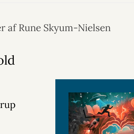
r af Rune Skyum-Nielsen
old
trup