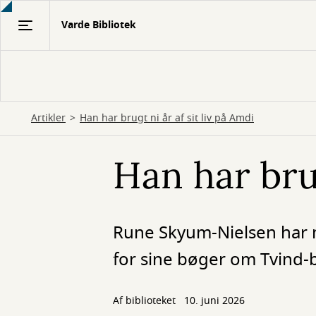
Gå
Varde Bibliotek
til
hovedindhold
Artikler
Han har brugt ni år af sit liv på Amdi
Han har brug
Rune Skyum-Nielsen har 
for sine bøger om Tvind-b
Af biblioteket
10. juni 2026