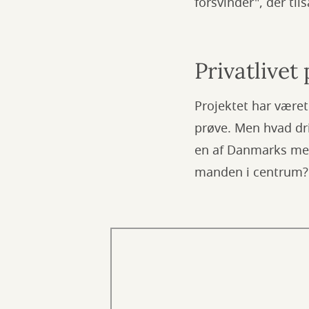
forsvinder", der t
Privatlivet
Projektet har været
prøve. Men hvad driv
en af Danmarks mes
manden i centrum