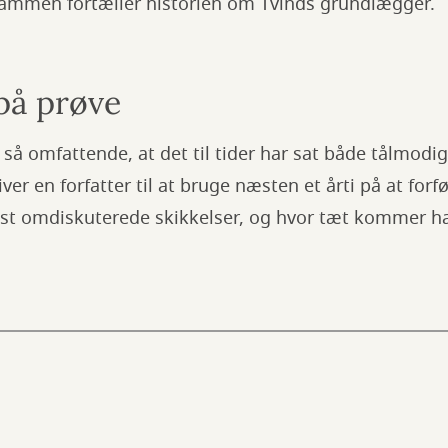
ilsammen fortæller historien om Tvinds grundlægger.
 på prøve
 så omfattende, at det til tider har sat både tålmodig
er en forfatter til at bruge næsten et årti på at forf
t omdiskuterede skikkelser, og hvor tæt kommer ha
?