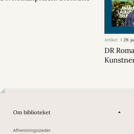
Artikel
29. j
DR Roma
Kunstne
Om biblioteket
Afhentningssteder