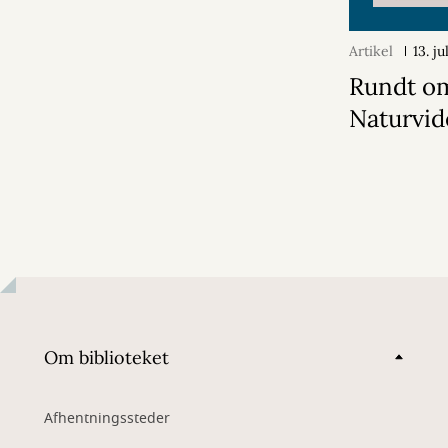
Artikel
13. j
Rundt o
Naturvi
Om biblioteket
Afhentningssteder