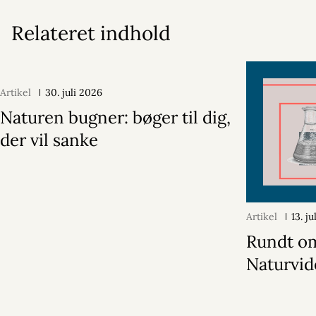
Relateret indhold
Artikel
30. juli 2026
Naturen bugner: bøger til dig,
der vil sanke
Artikel
13. j
Rundt o
Naturvi