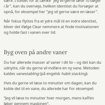
være. I stedet for at tænke "jeg vil gerne læse 10 bøger
i år", kan du overveje, hvilken identitet du forsøger at
opnå, for eksempel her "jeg vil gerne være en læser".
Når fokus flyttes fra et ydre mål til en indre identitet,
bliver det ifølge Clear nemmere at finde motivationen
og holde fast i vanen over tid.
Byg oven på andre vaner
Du har allerede masser af vaner i dit liv – og det kan du
udnytte, når du gerne vil indføre en ny vane. Metoden
kaldes
vanestabling
(på engelsk
habit stacking
).
Hvis du gerne vil læse to minutter om dagen, kan du
koble det til en vane, du allerede har For eksempel:
”Jeg vil læse to minutter hver morgen, mens kaffen
løber gennem maskinen”.