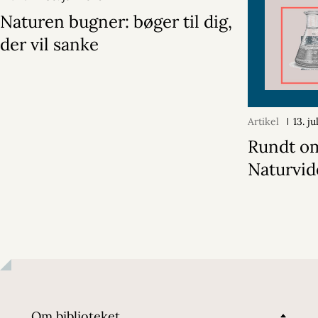
Naturen bugner: bøger til dig,
der vil sanke
Artikel
13. j
Rundt o
Naturvi
Om biblioteket