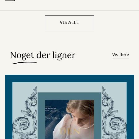
VIS ALLE
Noget der ligner
Vis flere