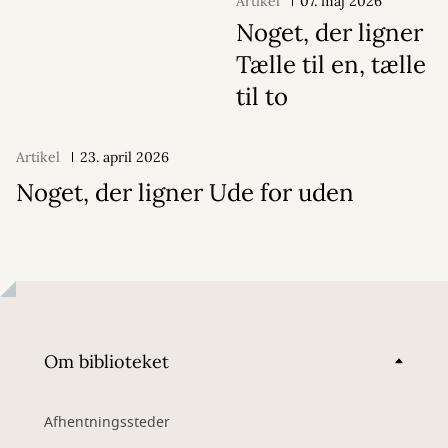
Artikel
07. maj 2026
Noget, der ligner
Tælle til en, tælle
til to
Artikel
23. april 2026
Noget, der ligner Ude for uden
Om biblioteket
Afhentningssteder