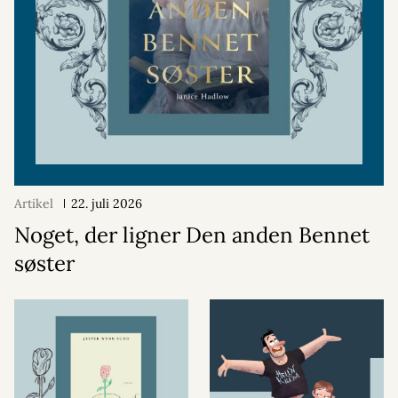
Artikel
22. juli 2026
Noget, der ligner Den anden Bennet
søster