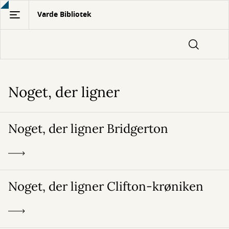
Gå
Varde Bibliotek
til
hovedindhold
Noget, der ligner
Romaner
-
Noget, der ligner Bridgerton
noget
der
ligner
Noget, der ligner Clifton-krøniken